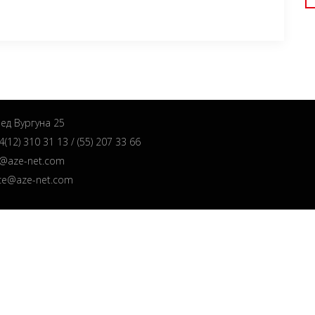
ед Вургуна 25
(12) 310 31 13 / (55) 207 33 66
o@aze-net.com
ice@aze-net.com