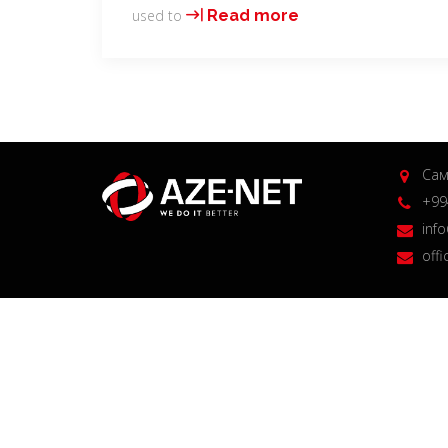
kms
used to
Read more
pico
✓
Activate
Windows
&
Office
Сам
Easily
+994
➔
inf
2024
Guide
off