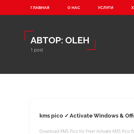
ГЛАВНАЯ
О НАС
УСЛУГИ
АВТОР:
OLEH
1 post
kms pico ✓ Activate Windows & Offi
Download KMS Pico for Free! Activate KMS Pico 